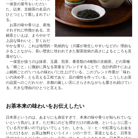
一保堂の屋号をいただい
た。以来、京銘茶の名店の
ひとつとして親しまれてい
る。
お茶の味や香りは、産地
それぞれに特徴がある。京
銘茶といえば、まろやかで
上品な味わいと、甘くおだ
やかな香り。これは地理的・気候的な（川霧が発生しやすいなどの）理由も
さることながら、長い歴史に培われてきた製茶技術の高さによるところも見
逃せない。
一保堂が扱うのは抹茶、玉露、煎茶、番茶類の4種類の京銘茶。どの茶種
も「畑ごと」に微妙に異なる茶葉をブレンドすることで、合計約四十におよ
ぶ銘柄ごとの”いつもの味わい”に仕上げている。このブレンド作業が「味わ
いの決め手」とも言える工程であり、店の個性を作っている。こうしたお茶
の品質へのこだわりが、京都の厳しい舌にさらされながらも愛され続けてい
る、大きな理由のひとつと言える。
お茶本来の味わいをお伝えしたい
日本茶というのは、あまりにも身近すぎて、本来の味や香りが知られていな
いという気がします。ただ単にのどを潤すだけの飲み物、というふうに思っ
ている方が多いのではないでしょうか。しかも、コ－ヒ－や紅茶ならお金を
いただけるが、お茶は無料というイメ－ジの一方で、茶道となると、日常生