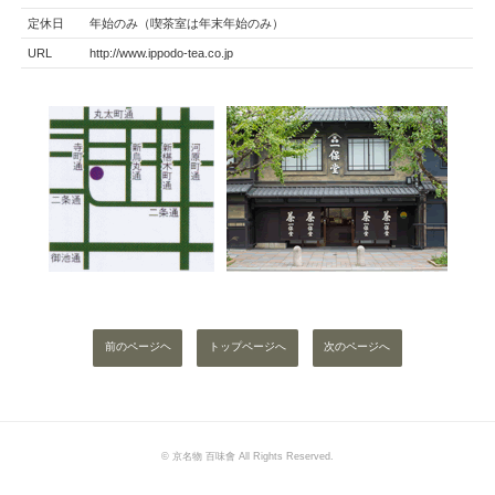
定休日
年始のみ（喫茶室は年末年始のみ）
URL
http://www.ippodo-tea.co.jp
前のページヘ
トップページへ
次のページへ
© 京名物 百味會 All Rights Reserved.