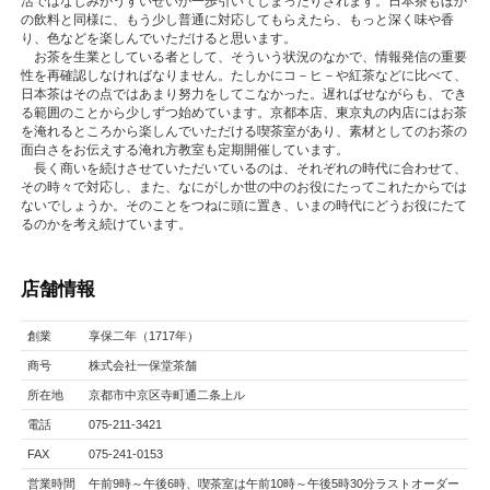
活ではなじみがうすいせいか一歩引いてしまったりされます。日本茶もほか
の飲料と同様に、もう少し普通に対応してもらえたら、もっと深く味や香
り、色などを楽しんでいただけると思います。
お茶を生業としている者として、そういう状況のなかで、情報発信の重要
性を再確認しなければなりません。たしかにコ－ヒ－や紅茶などに比べて、
日本茶はその点ではあまり努力をしてこなかった。遅ればせながらも、でき
る範囲のことから少しずつ始めています。京都本店、東京丸の内店にはお茶
を淹れるところから楽しんでいただける喫茶室があり、素材としてのお茶の
面白さをお伝えする淹れ方教室も定期開催しています。
長く商いを続けさせていただいているのは、それぞれの時代に合わせて、
その時々で対応し、また、なにがしか世の中のお役にたってこれたからでは
ないでしょうか。そのことをつねに頭に置き、いまの時代にどうお役にたて
るのかを考え続けています。
店舗情報
創業
享保二年（1717年）
商号
株式会社一保堂茶舗
所在地
京都市中京区寺町通二条上ル
電話
075-211-3421
FAX
075-241-0153
営業時間
午前9時～午後6時、喫茶室は午前10時～午後5時30分ラストオーダー