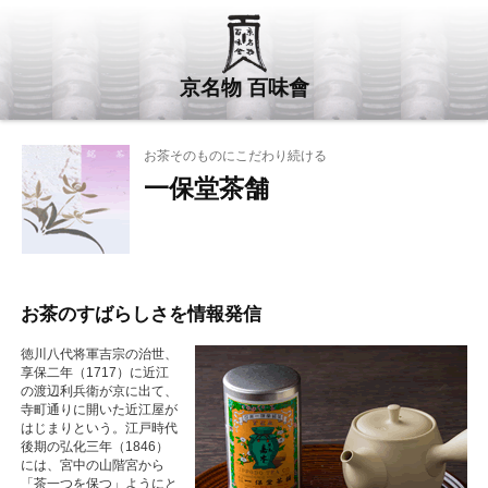
京名物 百味會
お茶そのものにこだわり続ける
一保堂茶舗
お茶のすばらしさを情報発信
徳川八代将軍吉宗の治世、
享保二年（1717）に近江
の渡辺利兵衛が京に出て、
寺町通りに開いた近江屋が
はじまりという。江戸時代
後期の弘化三年（1846）
には、宮中の山階宮から
「茶一つを保つ」ようにと