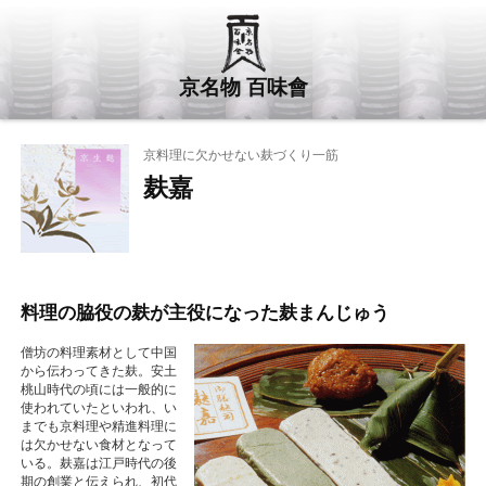
京名物 百味會
京料理に欠かせない麸づくり一筋
麸嘉
料理の脇役の麸が主役になった麸まんじゅう
僧坊の料理素材として中国
から伝わってきた麸。安土
桃山時代の頃には一般的に
使われていたといわれ、い
までも京料理や精進料理に
は欠かせない食材となって
いる。麸嘉は江戸時代の後
期の創業と伝えられ、初代