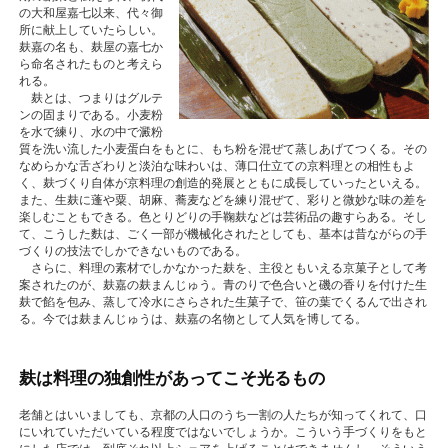
の大和屋嘉七以来、代々御
所に献上していたらしい。
麸嘉の名も、麸屋の嘉七か
ら命名されたものと考えら
れる。
麸とは、つまりはグルテ
ンの固まりである。小麦粉
を水で練り、水の中で澱粉
質を洗い流した小麦蛋白をもとに、もち粉を混ぜて蒸しあげてつくる。その
なめらかな舌ざわりと淡泊な味わいは、薄口仕立ての京料理との相性もよ
く、麸づくり自体が京料理の創造的発展とともに成長していったといえる。
また、生麸に蓬や粟、胡麻、蕎麦などを練り混ぜて、彩りと微妙な味の差を
楽しむこともできる。色とりどりの手鞠麸などは芸術品の趣すらある。そし
て、こうした麩は、ごく一部が機械化されたとしても、基本は昔ながらの手
づくりの技法でしかできないものである。
さらに、料理の素材でしかなかった麸を、主役ともいえる京菓子として考
案されたのが、麸嘉の麸まんじゅう。青のりで色合いと磯の香りを付けた生
麸で餡を包み、蒸して冷水にさらされた生菓子で、笹の葉でくるんで出され
る。今では麸まんじゅうは、麸嘉の名物として人気を博してる。
麸は料理の独創性があってこそ光るもの
老舗とはいいましても、京都の人口のうち一割の人たちが知ってくれて、口
にいれていただいている程度ではないでしょうか。こういう手づくりをもと