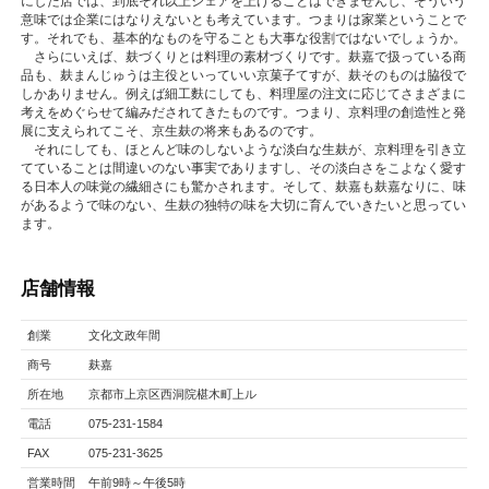
にした店では、到底それ以上シェアを上げることはできませんし、そういう
意味では企業にはなりえないとも考えています。つまりは家業ということで
す。それでも、基本的なものを守ることも大事な役割ではないでしょうか。
さらにいえば、麸づくりとは料理の素材づくりです。麸嘉で扱っている商
品も、麸まんじゅうは主役といっていい京菓子てすが、麸そのものは脇役で
しかありません。例えば細工麩にしても、料理屋の注文に応じてさまざまに
考えをめぐらせて編みだされてきたものです。つまり、京料理の創造性と発
展に支えられてこそ、京生麸の将来もあるのです。
それにしても、ほとんど味のしないような淡白な生麸が、京料理を引き立
てていることは間違いのない事実でありますし、その淡白さをこよなく愛す
る日本人の味覚の繊細さにも驚かされます。そして、麸嘉も麸嘉なりに、味
があるようで味のない、生麸の独特の味を大切に育んでいきたいと思ってい
ます。
店舗情報
創業
文化文政年間
商号
麸嘉
所在地
京都市上京区西洞院椹木町上ル
電話
075-231-1584
FAX
075-231-3625
営業時間
午前9時～午後5時